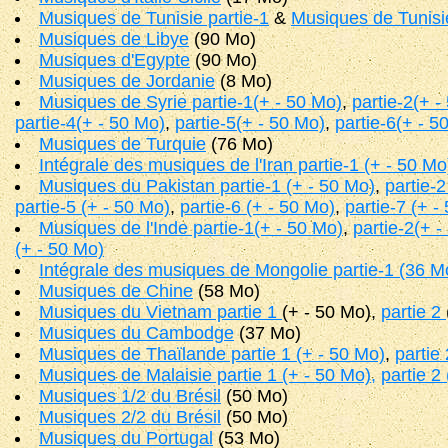
Musiques de Tunisie partie-1
&
Musiques de Tunisie
Musiques de Libye
(90 Mo)
Musiques d'Egypte
(90 Mo)
Musiques de Jordanie
(8 Mo)
Musiques de Syrie partie-1(+ - 50 Mo)
,
partie-2(+ -
partie-4(+ - 50 Mo)
,
partie-5(+ - 50 Mo)
,
partie-6(+ - 5
Musiques de Turquie
(76 Mo)
Intégrale des musiques de l'Iran partie-1 (+ - 50 Mo
Musiques du Pakistan partie-1 (+ - 50 Mo)
,
partie-2
partie-5 (+ - 50 Mo)
,
partie-6 (+ - 50 Mo)
,
partie-7 (+ -
Musiques de l'Inde partie-1(+ - 50 Mo)
,
partie-2(+ -
(+ - 50 Mo)
Intégrale des musiques de Mongolie partie-1 (36 M
Musiques de Chine
(58 Mo)
Musiques du Vietnam partie 1
(+ - 50 Mo),
partie 2
Musiques du Cambodge
(37 Mo)
Musiques de Thaïlande partie 1 (+ - 50 Mo)
,
partie
Musiques de Malaisie partie 1 (+ - 50 Mo),
partie 2
Musiques 1/2 du Brésil
(50 Mo)
Musiques 2/2 du Brésil
(50 Mo)
Musiques du Portugal
(53 Mo)