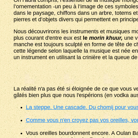
On l’aura compris, l’essentiel de la musique mongo
l’ornementation -un peu à l’image de ces symbole
dans le paysage, chiffons dans un arbre, totems e
pierres et d’objets divers qui permettent en princip
Nous découvrirons les instruments et musiques mon
plus courant d'entre eux est
le
morin khuur,
une v
manche est toujours sculpté en forme de tête de c
cette légende selon laquelle la musique est née en
un instrument en utilisant la crinière et la queue d
La réalité n'a pas été si éloignée de ce que vous 
gâtés bien plus que nous l'espérions (en vodka aus
La steppe. Une cascade. Du chomij pour vous
Comme vous n'en croyez pas vos oreilles, v
Vous oreilles bourdonnent encore. A Oulan Ba